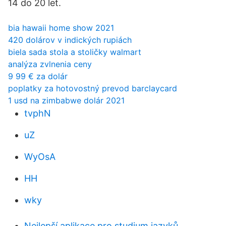
14 do 20 let.
bia hawaii home show 2021
420 dolárov v indických rupiách
biela sada stola a stoličky walmart
analýza zvlnenia ceny
9 99 € za dolár
poplatky za hotovostný prevod barclaycard
1 usd na zimbabwe dolár 2021
tvphN
uZ
WyOsA
HH
wky
Nejlepší aplikace pro studium jazyků