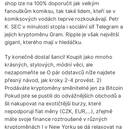
shop lze na 100% doporučit jak velkým
fanouškům komiksu, tak také lidem, kteří se v
komiksových vodách teprve rozkoukávají. Petr
K. SEC v minulosti stopla i sociální síť Telegram a
jejich kryptoměnu Gram. Ripple je však největší
gigant, kterého mají v hledáčku.
Ty konečně dostal šanci! Koupit jako mnoho
krásných, stylových, módní věci, ale
nezapomeňte se O pár odstavců níže najdete
přesný návod, jak kroky 2-4 provést. 2)
Prodáváte kryptoměny směnitelné jen za Bitcoin
Pokud jste se pustili do odvážnějších obchodů a
šli nakupovat na exotičtější burzy, které
nepodporují fiat měny (CZK, EUR,…), zřejmě
máte svoje finance roztroušené v různých
kryptoměnách I v New Yorku se dá relaxovat na