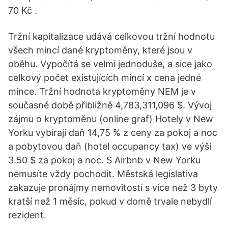
70 Kč .
Tržní kapitalizace udává celkovou tržní hodnotu
všech mincí dané kryptoměny, které jsou v
oběhu. Vypočítá se velmi jednoduše, a sice jako
celkový počet existujících mincí x cena jedné
mince. Tržní hodnota kryptoměny NEM je v
současné době přibližně 4,783,311,096 $. Vývoj
zájmu o kryptoměnu (online graf) Hotely v New
Yorku vybírají daň 14,75 % z ceny za pokoj a noc
a pobytovou daň (hotel occupancy tax) ve výši
3.50 $ za pokoj a noc. S Airbnb v New Yorku
nemusíte vždy pochodit. Městská legislativa
zakazuje pronájmy nemovitostí s více než 3 byty
kratší než 1 měsíc, pokud v domě trvale nebydlí
rezident.