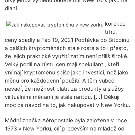
díky jehož výhledu budete mít New York jako na
dlani.
korekce
trhu,
ceny spadly a Feb 19, 2021 Poptávka po Bitcoinu
a dalších kryptoměnách stále roste a to i přesto,
že jejich praktické využití zatím není příliš široké.
Velký podíl na růstu cen mají spekulanti, kteří
vnímají kryptoměnu spíše jako investici, než jako
měnu pro každodenní použití. A těm vůbec
nevadí, že možnost platit za produkty a služby
virtuálními měnami je stále raritou. […] Děkuji
moc za návod na to, jak nakupovat v New Yorku.
Módní značka Aéropostale byla založena v roce
1973 v New Yorku, cílí především na mládež od