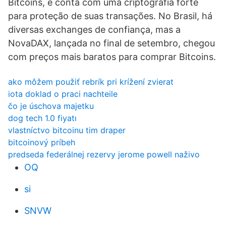
Bitcoins, e conta com uma criptografia forte
para proteção de suas transações. No Brasil, há
diversas exchanges de confiança, mas a
NovaDAX, lançada no final de setembro, chegou
com preços mais baratos para comprar Bitcoins.
ako môžem použiť rebrík pri krížení zvierat
iota doklad o praci nachteile
čo je úschova majetku
dog tech 1.0 fiyatı
vlastníctvo bitcoinu tim draper
bitcoinový príbeh
predseda federálnej rezervy jerome powell naživo
OQ
si
SNVW