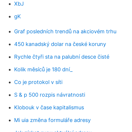
XbJ
gK
Graf posledních trendů na akciovém trhu
450 kanadský dolar na české koruny
Rychle čtyři sta na palubní desce čisté
Kolik měsíců je 180 dní_
Co je protokol v síti
S & p 500 rozpis návratnosti
Klobouk v čase kapitalismus
Mi uia změna formuláře adresy