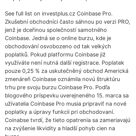
See full list on investplus.cz Coinbase Pro.
Zkušební obchodníci často sáhnou po verzi PRO,
jenž je dceřinou společností samotného
Coinbase. Jedná se o online burzu, kde je
obchodování osvobozeno od tak velkých
poplatků. Pokud platformu Coinbase již
využíváte není nutná další registrace. Poplatek
pouze 0,25 % za uskutečněný obchod Americká
zmenáreň Coinbase oznámila novú štruktúru
trhu pre svoju burzu Coinbase Pro. Podľa
blogového príspevku uverejneného 15. marca sa
užívatelia Coinbase Pro musia pripraviť na nové
poplatky a úpravy funkcii pri obchodovaní.
Coinabse tvrdí, že tieto opatrenia sa zameriavajú
na zvýšenie likvidity a hladší pohyb cien na