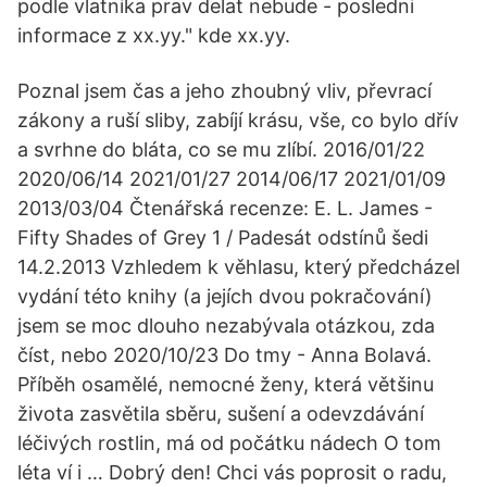
podle vlatnika prav delat nebude - posledni
informace z xx.yy." kde xx.yy.
Poznal jsem čas a jeho zhoubný vliv, převrací
zákony a ruší sliby, zabíjí krásu, vše, co bylo dřív
a svrhne do bláta, co se mu zlíbí. 2016/01/22
2020/06/14 2021/01/27 2014/06/17 2021/01/09
2013/03/04 Čtenářská recenze: E. L. James -
Fifty Shades of Grey 1 / Padesát odstínů šedi
14.2.2013 Vzhledem k věhlasu, který předcházel
vydání této knihy (a jejích dvou pokračování)
jsem se moc dlouho nezabývala otázkou, zda
číst, nebo 2020/10/23 Do tmy - Anna Bolavá.
Příběh osamělé, nemocné ženy, která většinu
života zasvětila sběru, sušení a odevzdávání
léčivých rostlin, má od počátku nádech O tom
léta ví i … Dobrý den! Chci vás poprosit o radu,