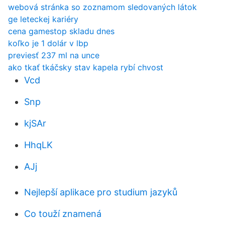
webová stránka so zoznamom sledovaných látok
ge leteckej kariéry
cena gamestop skladu dnes
koľko je 1 dolár v lbp
previesť 237 ml na unce
ako tkať tkáčsky stav kapela rybí chvost
Vcd
Snp
kjSAr
HhqLK
AJj
Nejlepší aplikace pro studium jazyků
Co touží znamená