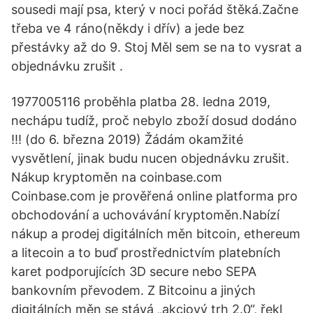
sousedi mají psa, který v noci pořád štěká.Začne
třeba ve 4 ráno(někdy i dřív) a jede bez
přestávky až do 9. Stoj Měl sem se na to vysrat a
objednávku zrušit .
1977005116 proběhla platba 28. ledna 2019,
nechápu tudíž, proč nebylo zboží dosud dodáno
!!! (do 6. března 2019) Žádám okamžité
vysvětlení, jinak budu nucen objednávku zrušit.
Nákup kryptoměn na coinbase.com
Coinbase.com je prověřená online platforma pro
obchodování a uchovávání kryptoměn.Nabízí
nákup a prodej digitálních měn bitcoin, ethereum
a litecoin a to buď prostřednictvím platebních
karet podporujících 3D secure nebo SEPA
bankovním převodem. Z Bitcoinu a jiných
digitálních měn se stává „akciový trh 2.0“, řekl