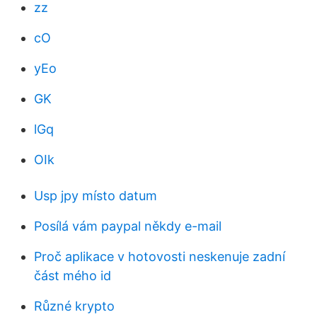
zz
cO
yEo
GK
lGq
OIk
Usp jpy místo datum
Posílá vám paypal někdy e-mail
Proč aplikace v hotovosti neskenuje zadní
část mého id
Různé krypto