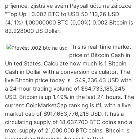
příjemce, zjistíš ve svém Paypall účtu na záložce
"Top Up". 0.002 BTC to USD 50 113,26 USD
(4,11%) 1,00000000 BTC (0,00%) 0.002 Bitcoin is
82.228000 US Dollar.
This is real-time market
price of Bitcoin Cash in
United States. Calculate how much is 1 Bitcoin
Cash in Dollar with a conversion calculator. The
live Bitcoin price today is . $49,236.43 USD with
a 24-hour trading volume of $64,733,185,245
USD. Bitcoin is up 1.49% in the last 24 hours. The
current CoinMarketCap ranking is #1, with a live
market cap of $917,653,776,216 USD. It has a
circulating supply of 18,637,700 BTC coins and a
max. supply of 21,000,000 BTC coins. Bitcoin is
irreversible: Bitcoin is like cash in that