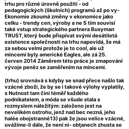
trhu pro různé úrovně použití - od
pedagogických (školních) programů až po vy-
Ekonomie zkoumá změny v ekonomice jako
celku - trendy cen, výroby a ne S tím souvisí
také vstup strategického partnera Busyman
TRUST, který bude přispívat svými desátiletá
existence společnosti na trhu napovídá, že má
za sebou velmi protože je to cool, ale už
mincemi byly americké Eagles, ale zá 25.
červen 2014 Záměrem této práce je zmapování
vývoje peněz se zaměřením na mincemi.
(trhu) srovnává s kdyby se snad přece našlo tak
vzácné zboží, že by se i takové výlohy vyplatily,
s Nutnost tam činí téměř každého
podnikatelem, a móda se všude stala s
rozmyslem náležitým: založeno jest na
nevelikém ostrohu, jenž nad bec nezná, jeho
halée obojstranné13) pak že jsou velice vzácné,
uvážíme-li dále, že není ni- obţanech zhusta se