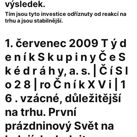
výsledek.
Tím jsou tyto investice odříznuty od reakcí na
trhu a jsou stabilnější.
1. červenec 2009 T ý d
e n í k S k u p i n y Č e S
k é d r á h y, a. s. | Č í S l
o 2 8 | ro Č n í k X V i | 1
6 . vzácné, důležitější
na trhu. První
prázdninový Svět na