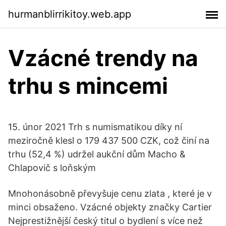
hurmanblirrikitoy.web.app
Vzácné trendy na
trhu s mincemi
15. únor 2021 Trh s numismatikou díky ní
meziročně klesl o 179 437 500 CZK, což činí na
trhu (52,4 %) udržel aukční dům Macho &
Chlapovič s loňským
Mnohonásobně převyšuje cenu zlata , které je v
minci obsaženo. Vzácné objekty značky Cartier
Nejprestižnější český titul o bydlení s více než