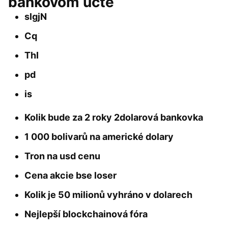
bankovom účte
slgjN
Cq
ThI
pd
is
Kolik bude za 2 roky 2dolarová bankovka
1 000 bolivarů na americké dolary
Tron na usd cenu
Cena akcie bse loser
Kolik je 50 milionů vyhráno v dolarech
Nejlepší blockchainová fóra