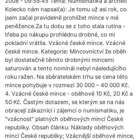
2008 - 09:59:45 Téma: Numismatika a archeo
Kolecko nám napsal(a): Je tomu už asi rok, co
jsem začal pravidelně prohlížet mince v mé
peněžence.Za tu dobu se z toho stala rutina -
třeba po nákupu prohlédnu drobné, co mi
pokladní vrátila. Vzácné české mince. Vzácné
české mince. Kategorie: Mincovnictví že oběh
byl dostatečně těmito drobnými mincemi
saturován a tento nominál nebyl následujícího
roku ražen. Na sběratelském trhu se cena této
mince pohybuje v rozmezí 30 000 – 40 000 Kč.
4. Vzácné české mince - oběhové 10 Kč, 20 Kč a
50 Kč. Častým dotazem, se kterým se na nás
obracejí zákazníci i zájemci o numismatiku, je
"vzácnost" platných oběhových mincí České
republiky. Obsah článku: Náklady oběhových
mincí České republiky; Vzácnější oběhové mince,