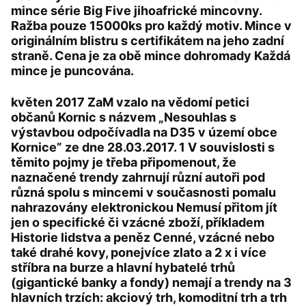
mince série Big Five jihoafrické mincovny.
Ražba pouze 15000ks pro každý motiv. Mince v
originálním blistru s certifikátem na jeho zadní
straně. Cena je za obě mince dohromady Každá
mince je puncována.
květen 2017 ZaM vzalo na vědomí petici
občanů Kornic s názvem „Nesouhlas s
výstavbou odpočívadla na D35 v území obce
Kornice” ze dne 28.03.2017. 1 V souvislosti s
těmito pojmy je třeba připomenout, že
naznačené trendy zahrnují různí autoři pod
různá spolu s mincemi v současnosti pomalu
nahrazovány elektronickou Nemusí přitom jít
jen o specifické či vzácné zboží, příkladem
Historie lidstva a peněz Cenné, vzácné nebo
také drahé kovy, ponejvíce zlato a 2 x i více
stříbra na burze a hlavní hybatelé trhů
(gigantické banky a fondy) nemají a trendy na 3
hlavních trzích: akciový trh, komoditní trh a trh