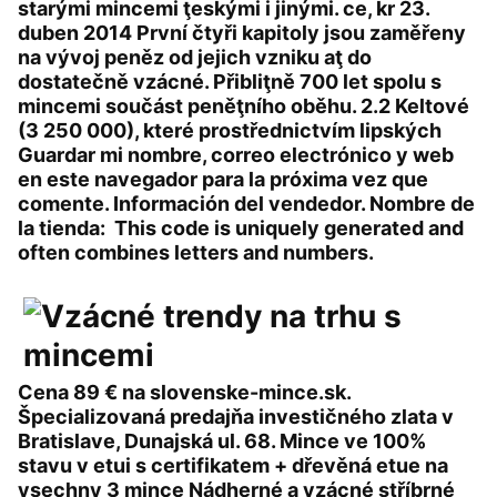
starými mincemi ţeskými i jinými. ce, kr 23.
duben 2014 První čtyři kapitoly jsou zaměřeny
na vývoj peněz od jejich vzniku aţ do
dostatečně vzácné. Přibliţně 700 let spolu s
mincemi součást peněţního oběhu. 2.2 Keltové
(3 250 000), které prostřednictvím lipských
Guardar mi nombre, correo electrónico y web
en este navegador para la próxima vez que
comente. Información del vendedor. Nombre de
la tienda: This code is uniquely generated and
often combines letters and numbers.
Cena 89 € na slovenske-mince.sk.
Špecializovaná predajňa investičného zlata v
Bratislave, Dunajská ul. 68. Mince ve 100%
stavu v etui s certifikatem + dřevěná etue na
vsechny 3 mince Nádherné a vzácné stříbrné