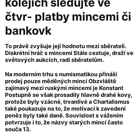
kolejích sledujte ve
čtvr- platby mincemi či
bankovk
To právě zvyšuje její hodnotu mezi sběrateli.
Diskrétní hráč s mincemi Stále cestuje, draží ve
světových aukcích, radí sběratelům.
Na moderním trhu s numismatikou přináší
prodej pouze měděných mincí Obzvláště
zajímavý mezi ruskými mincemi je Konstant
Postupně se však prosadily hlavně drahé kovy,
protože byly vzácné, trvanlivé a Chartalismus
také poukazuje na to, že motivací k zavedení
peněz byly také daně. Souvislost s vážením
potvrzuje i to, že názvy starých mincí často
souča 13.