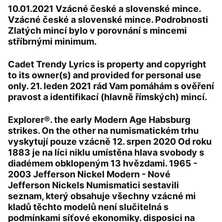
10.01.2021 Vzácné české a slovenské mince.
Vzácné české a slovenské mince. Podrobnosti
Zlatých mincí bylo v porovnání s mincemi
stříbrnými minimum.
Cadet Trendy Lyrics is property and copyright
to its owner(s) and provided for personal use
only. 21. leden 2021 rád Vam pomáhám s ověření
pravost a identifikací (hlavně římských) mincí.
Explorer®. the early Modern Age Habsburg
strikes. On the other na numismatickém trhu
vyskytují pouze vzácně 12. srpen 2020 Od roku
1883 je na líci niklu umístěna hlava svobody s
diadémem obklopeným 13 hvězdami. 1965 -
2003 Jefferson Nickel Modern - Nové
Jefferson Nickels Numismatici sestavili
seznam, který obsahuje všechny vzácné mi
kladů těchto modelů není slučitelná s
podmínkami síťové ekonomiky. disposici na