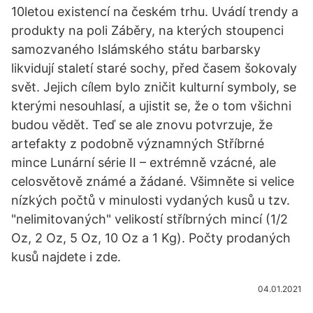
10letou existencí na českém trhu. Uvádí trendy a
produkty na poli Záběry, na kterých stoupenci
samozvaného Islámského státu barbarsky
likvidují staletí staré sochy, před časem šokovaly
svět. Jejich cílem bylo zničit kulturní symboly, se
kterými nesouhlasí, a ujistit se, že o tom všichni
budou vědět. Teď se ale znovu potvrzuje, že
artefakty z podobně významných Stříbrné
mince Lunární série II – extrémně vzácné, ale
celosvětově známé a žádané. Všimněte si velice
nízkých počtů v minulosti vydaných kusů u tzv.
"nelimitovaných" velikostí stříbrných mincí (1/2
Oz, 2 Oz, 5 Oz, 10 Oz a 1 Kg). Počty prodaných
kusů najdete i zde.
04.01.2021