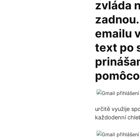
zvláda 
zadnou.
emailu v
text po 
prináša
pomôco
určitě využije spo
každodenní chleb