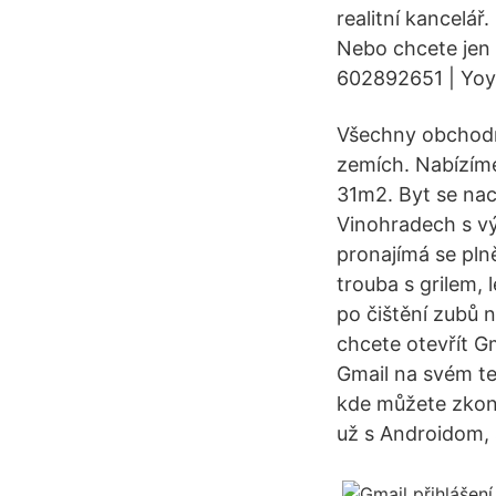
realitní kancelá
Nebo chcete jen 
602892651 | Yoy
Všechny obchodní
zemích. Nabízíme
31m2. Byt se na
Vinohradech s vý
pronajímá se pln
trouba s grilem, 
po čištění zubů n
chcete otevřít Gm
Gmail na svém te
kde můžete zkont
už s Androidom, 