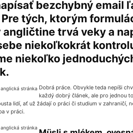
napísať bezchybný email 
 Pre tých, ktorým formulá
 angličtine trvá veky a n
sebe niekoľkokrát kontrol
me niekoľko jednoduchýc
k.
Dobrá práce. Obvykle teda nepíši ch
každý dobrý článek, ale pro jednou t
usta lidí, ať už žádají o práci či studium v zahraničí, n
a v práci.
Müsli s mlékem, ovesn