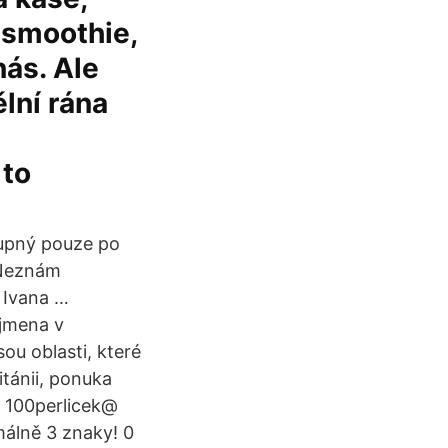
 smoothie,
nás. Ale
lní rána
 to
tupný pouze po
 Neznám
 Ivana …
ájmena v
sou oblasti, které
itánii, ponuka
, 100perlicek@
málně 3 znaky! 0