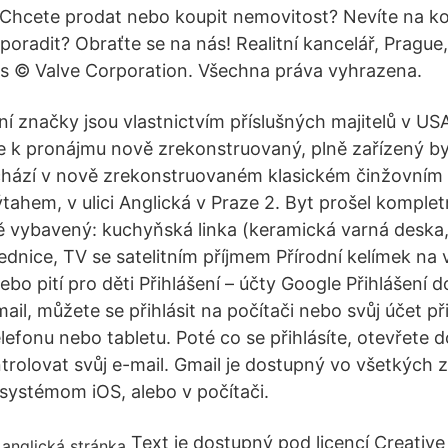
ř. Chcete prodat nebo koupit nemovitost? Nevíte na ko
poradit? Obraťte se na nás! Realitní kancelář, Prague
s © Valve Corporation. Všechna práva vyhrazena.
 značky jsou vlastnictvím příslušných majitelů v USA
 k pronájmu nově zrekonstruovaný, plně zařízený by
chází v nově zrekonstruovaném klasickém činžovním
tahem, v ulici Anglická v Praze 2. Byt prošel komplet
ě vybavený: kuchyňská linka (keramická varná deska
lednice, TV se satelitním příjmem Přírodní kelímek na
ebo pití pro děti Přihlášení – účty Google Přihlášení
ail, můžete se přihlásit na počítači nebo svůj účet př
lefonu nebo tabletu. Poté co se přihlásíte, otevřete 
rolovat svůj e-mail. Gmail je dostupný vo všetkých z
systémom iOS, alebo v počítači.
Text je dostupný pod licencí Creati