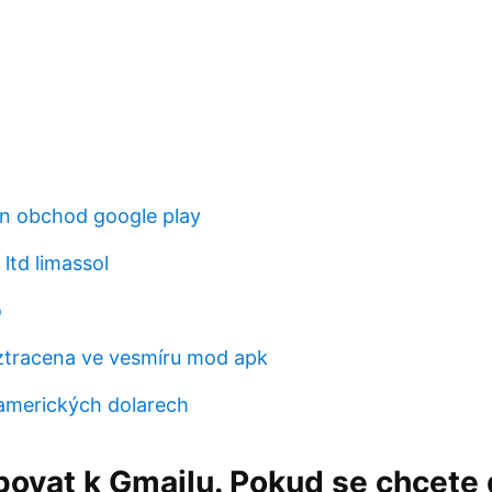
en obchod google play
 ltd limassol
o
ztracena ve vesmíru mod apk
 amerických dolarech
povat k Gmailu. Pokud se chcete