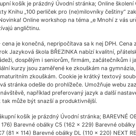
kupní košík je prázdný Úvodní stránka; Online školen
y Knihu „100 perliček pro (ne)milovníky češtiny“ zak
Novinka! Online workshop na téma „e Mnohí z vás urč
vajú angličtinu.
 cena je konečná, nepripočítava sa k nej DPH. Cena za
rok Jazyková škola BŘEZINKA nabízí kvalitní, přátelsk
deži, dospělým i seniorům, firmám, začátečníkům i j
iální kurzy jsou zaměřené ke zkouškám na gymnázia,
 maturitním zkouškám. Cookie je krátký textový soubo
vá stránka odešle do prohlížeče. Umožňuje webu z
návštěvě, například preferovaný jazyk a další nastaven
 tak může být snazší a produktivnější.
 nákupní košík je prázdný Úvodní stránka; BAREVNÉ 
 176) Barevné obálky C5 (162 x 229) Barevné obálky
C7 (81 x 114) Barevné obálky DL (110 x 220) NEXT R