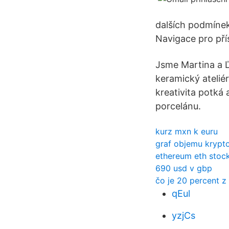
dalších podmínek
Navigace pro přís
Jsme Martina a 
keramický atelié
kreativita potká
porcelánu.
kurz mxn k euru
graf objemu kryp
ethereum eth stoc
690 usd v gbp
čo je 20 percent z
qEul
yzjCs