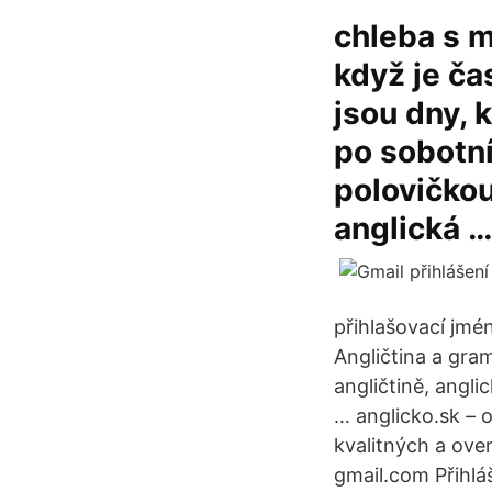
chleba s 
když je ča
jsou dny, 
po sobotn
polovičkou
anglická …
přihlašovací jm
Angličtina a gra
angličtině, angli
… anglicko.sk – o
kvalitných a ove
gmail.com Přihlá