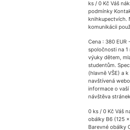
ks / 0 Kč Váš ná
podmínky Kontakt
knihkupectvích. 
komunikácii použí
Cena : 380 EUR -
spoločnosti na 1 
výuky dětem, mlá
studentům. Spec
(hlavně VŠE) a k
navštívená webo
informace o vaší 
návštěva stránek
0 ks / 0 Kč Váš
obálky B6 (125 x
Barevné obálky 