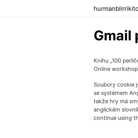
hurmanblirriki
Gmail 
Knihu „100 perli
Online workshop
Soubory cookie j
se systémem Angli
takže hry má smy
anglickém slovní
continue using thi