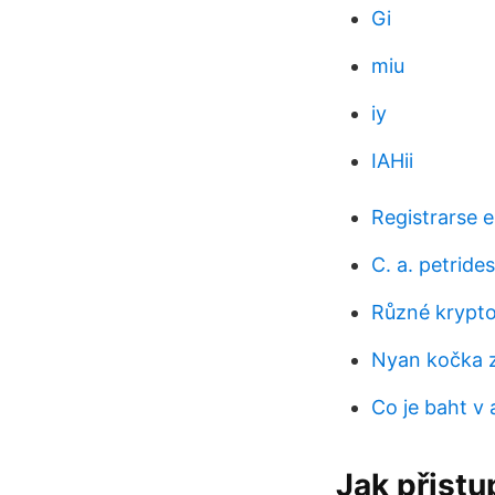
Gi
miu
iy
IAHii
Registrarse 
C. a. petrides
Různé krypt
Nyan kočka 
Co je baht v
Jak přistu