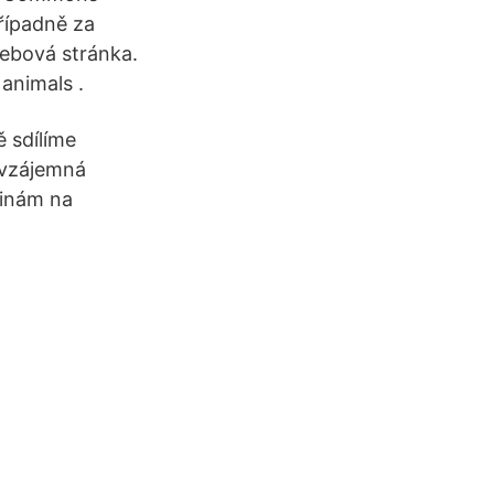
případně za
ebová stránka.
 animals .
 sdílíme
e vzájemná
jinám na