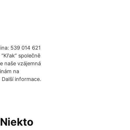
žina: 539 014 621
 “Křak” společně
 se naše vzájemná
jinám na
 Další informace.
 Niekto