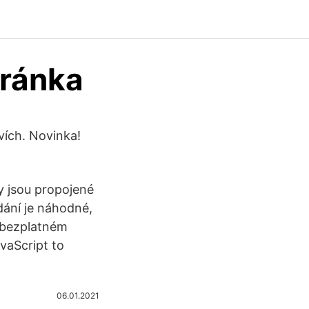
tránka
vích. Novinka!
y jsou propojené
adání je náhodné,
v bezplatném
vaScript to
06.01.2021