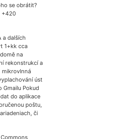
ho se obrátit?
, +420
 a dalších
t 1+kk cca
 domě na
ní rekonstrukcí a
, mikrovlnná
 vyplachování úst
 do Gmailu Pokud
idat do aplikace
doručenou poštu,
ariadeniach, či
ve Commons