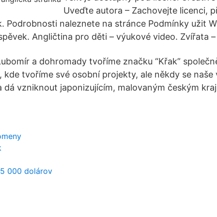
Uveďte autora – Zachovejte licenci, 
. Podrobnosti naleznete na stránce Podmínky užit W
pěvek. Angličtina pro děti – výukové video. Zvířata –
Ľubomír a dohromady tvoříme značku “Křak” společně
r, kde tvoříme své osobní projekty, ale někdy se naš
 a dá vzniknout japonizujícím, malovaným českým kra
tomeny
k
 5 000 dolárov