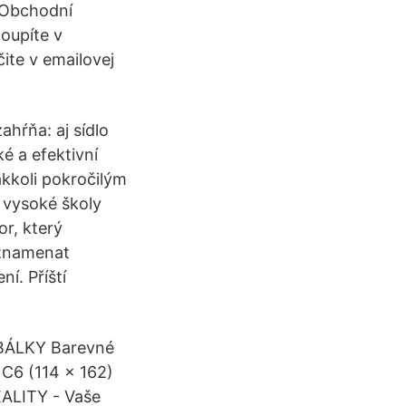
í Obchodní
oupíte v
ite v emailovej
hŕňa: aj sídlo
é a efektivní
akkoli pokročilým
 vysoké školy
r, který
aznamenat
í. Příští
OBÁLKY Barevné
 C6 (114 x 162)
EALITY - Vaše