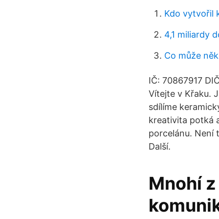
Kdo vytvořil 
4,1 miliardy 
Co může někd
IČ: 70867917 DIČ
Vítejte v Křaku.
sdílíme keramick
kreativita potká
porcelánu. Není 
Další.
Mnohí z 
komuniká