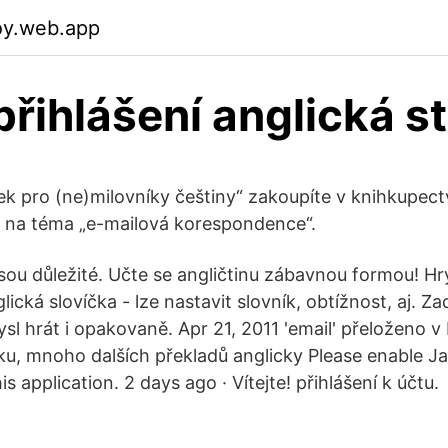
toy.web.app
přihlášení anglická s
ček pro (ne)milovníky češtiny“ zakoupíte v knihkupect
 na téma „e-mailová korespondence“.
sou důležité. Učte se angličtinu zábavnou formou! Hr
cká slovíčka - lze nastavit slovník, obtížnost, aj. Z
sl hrát i opakovaně. Apr 21, 2011 'email' přeloženo 
ku, mnoho dalších překladů anglicky Please enable Ja
s application. 2 days ago · Vítejte! přihlášení k účtu.