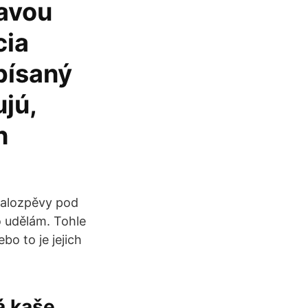
ľavou
cia
apísaný
ujú,
h
valozpěvy pod
o udělám. Tohle
ebo to je jejich
á kaše,