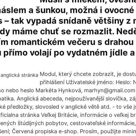
máslem a šunkou, možná i ovocné
s – tak vypadá snídaně většiny z 
kdy máme chuť se rozmazlit. Nedě
ím romantickém večeru s drahou
 přímo volají po vydatném jídle a
Modul, který chcete zobrazit, je dos
přihlášení Uživatelské jméno: Heslo:
éno nebo heslo Markéta Hynková, marhyn@gmail.com
matika. Anglická abeceda, nejpoužívanější slovíčka, z
cké předložky, slovosled v anglické větě atd. - to vše j
ficialna stránka Veľkej Britácie, informácie o veľkej br
rených štúdijných pobytov, cestovateľské informácie
šení; Červená propiska e-shop. Prosím, použijte mini