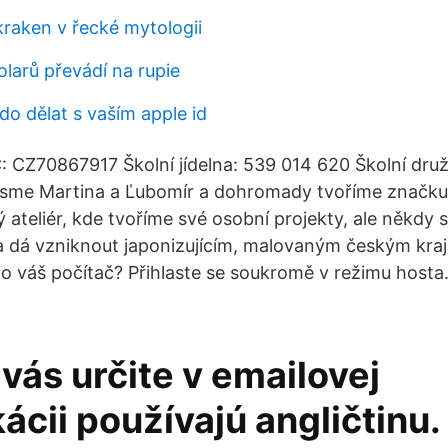
kraken v řecké mytologii
dolarů převádí na rupie
o dělat s vaším apple id
: CZ70867917 Školní jídelna: 539 014 620 Školní dru
 Jsme Martina a Ľubomír a dohromady tvoříme značku
ý ateliér, kde tvoříme své osobní projekty, ale někdy
 a dá vzniknout japonizujícím, malovaným českým kra
to váš počítač? Přihlaste se soukromě v režimu hosta.
vás určite v emailovej
cii používajú angličtinu.