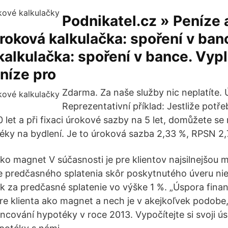
Podnikatel.cz » Peníze 
úroková kalkulačka: spoření v ban
kalkulačka: spoření v bance. Vypl
eníze pro
Zdarma. Za naše služby nic neplatíte.
Reprezentativní příklad: Jestliže potřeb
let a při fixaci úrokové sazby na 5 let, domůžete se 
ky na bydlení. Je to úroková sazba 2,33 %, RPSN 2,
ko magnet V súčasnosti je pre klientov najsilnejšou 
e predčasného splatenia skôr poskytnutého úveru ni
ok za predčasné splatenie vo výške 1 %. „Úspora fin
pre klienta ako magnet a nech je v akejkoľvek podobe,
ancování hypotéky v roce 2013. Vypočítejte si svoji ú