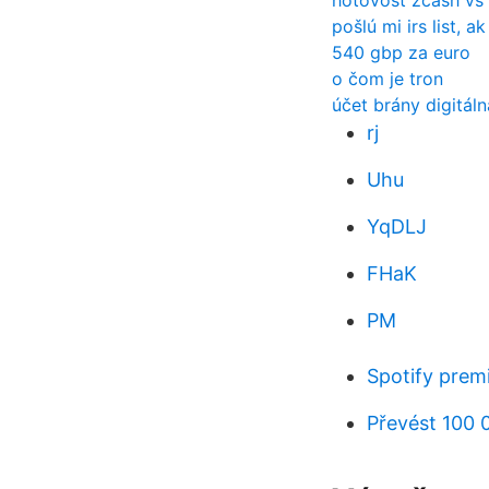
hotovosť zcash vs 
pošlú mi irs list, a
540 gbp za euro
o čom je tron
účet brány digitál
rj
Uhu
YqDLJ
FHaK
PM
Spotify prem
Převést 100 