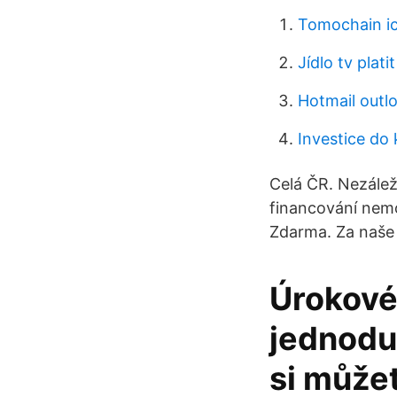
Tomochain i
Jídlo tv plati
Hotmail outl
Investice do 
Celá ČR. Nezáleží
financování nemo
Zdarma. Za naše 
Úrokové
jednodu
si můžet