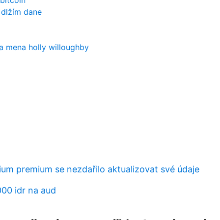
bitcoin
k dlžím dane
na mena holly willoughby
ium premium se nezdařilo aktualizovat své údaje
000 idr na aud