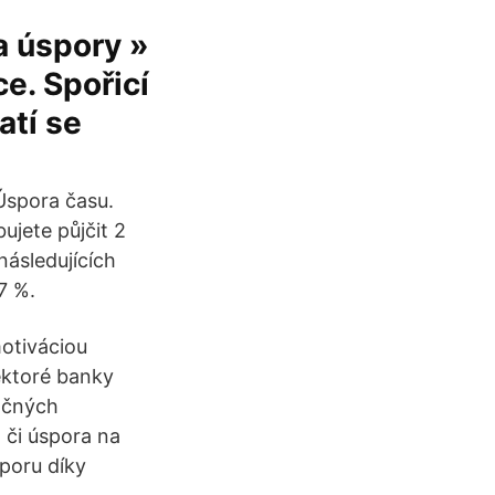
a úspory »
ce. Spořicí
atí se
 Úspora času.
ujete půjčit 2
následujících
7 %.
motiváciou
ektoré banky
ančných
 či úspora na
sporu díky