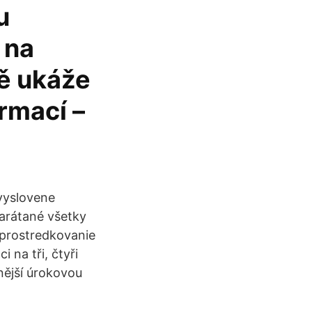
u
 na
ně ukáže
ormací –
vyslovene
zarátané všetky
sprostredkovanie
 na tři, čtyři
nější úrokovou