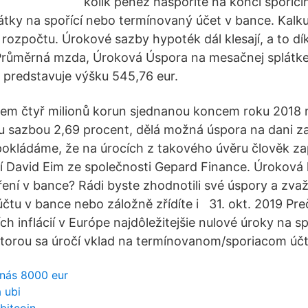
kolik peněz naspoříte na konci spořící
látky na spořící nebo termínovaný účet v bance. Kalku
 rozpočtu. Úrokové sazby hypoték dál klesají, a to d
růměrná mzda, Úroková Úspora na mesačnej splátke 
 predstavuje výšku 545,76 eur.
em čtyř milionů korun sjednanou koncem roku 2018 n
u sazbou 2,69 procent, dělá možná úspora na dani za
okládáme, že na úrocích z takového úvěru člověk zap
í David Eim ze společnosti Gepard Finance. Úroková 
ení v bance? Rádi byste zhodnotili své úspory a zvažu
tu v bance nebo záložně zřídíte i 31. okt. 2019 Preč
ch inflácií v Európe najdôležitejšie nulové úroky na s
torou sa úročí vklad na termínovanom/sporiacom účt
 nás 8000 eur
a ubi