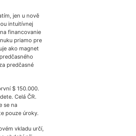
atím, jen u nově
 intuitívnej
 na financovanie
onuku priamo pre
guje ako magnet
e predčasného
 za predčasné
první $ 150.000.
dete. Celá ČR.
e se na
te pouze úroky.
vém vkladu určí,