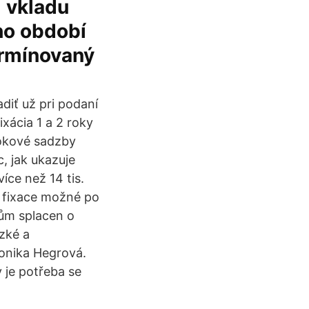
 vkladu
ího období
ermínovaný
diť už pri podaní
xácia 1 a 2 roky
rokové sadzby
c, jak ukazuje
více než 14 tis.
í fixace možné po
ům splacen o
ízké a
ronika Hegrová.
 je potřeba se