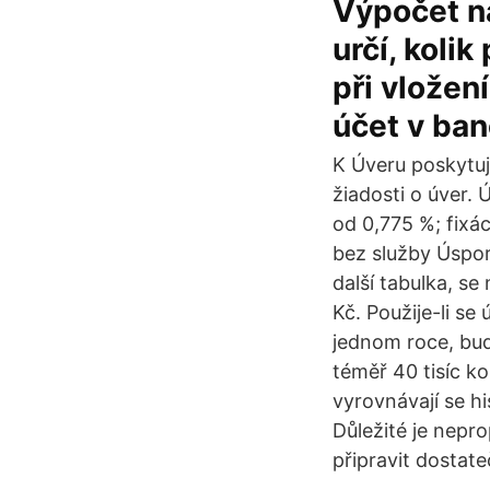
Výpočet n
určí, koli
při vložen
účet v ban
K Úveru poskytuj
žiadosti o úver.
od 0,775 %; fixá
bez služby Úspora
další tabulka, se
Kč. Použije-li s
jednom roce, bu
téměř 40 tisíc k
vyrovnávají se h
Důležité je nepr
připravit dostat