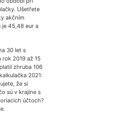
ho období při
lačky. Ušetřete
íky akčním
je 45,48 eur a
a 30 let s
 rok 2019 až 15
latil zhruba 106
kalkulačka 2021:
jete, že si
o sú v krajine s
poriacich účtoch?
e.