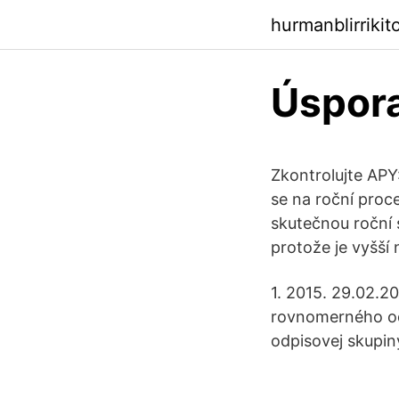
hurmanblirriki
Úspora
Zkontrolujte APY
se na roční proc
skutečnou roční 
protože je vyšší
1. 2015. 29.02.2
rovnomerného od
odpisovej skupin