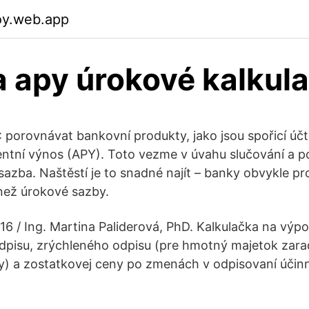
toy.web.app
 apy úrokové kalkul
: porovnávat bankovní produkty, jako jsou spořicí účt
entní výnos (APY). Toto vezme v úvahu slučování a p
sazba. Naštěstí je to snadné najít – banky obvykle 
 než úrokové sazby.
016 / Ing. Martina Paliderová, PhD. Kalkulačka na výp
pisu, zrýchleného odpisu (pre hmotný majetok zarad
y) a zostatkovej ceny po zmenách v odpisovaní účinn