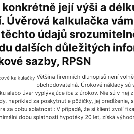
 konkrétně její výši a délk
í. Úvěrová kalkulačka vám
 těchto údajů srozumitel
du dalších důležitých inf
okové sazby, RPSN
Většina firemních dluhopisů není volně
obchodovatelná. Úrokové náklady sú 
ku alebo úver vyplývajúce iba z úrokov. Nie sú v nej 
y, napríklad za poskytnutie pôžičky, jej predĺženie, 
za dobu splatnosti: V případě, že si klient zvolí fixaci
inimální dobu splatnosti hypotéky 20 let, získá výhod