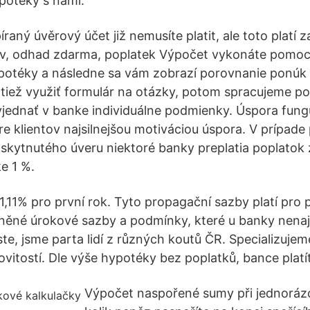
potéky s námi.
raný úvěrový účet již nemusíte platit, ale toto platí z
v, odhad zdarma, poplatek Výpočet vykonáte pomocou
potéky a následne sa vám zobrazí porovnanie ponúk
tiež využiť formulár na otázky, potom spracujeme p
jednať v banke individuálne podmienky. Úspora fun
pre klientov najsilnejšou motiváciou úspora. V prípad
oskytnutého úveru niektoré banky preplatia poplatok
e 1 %.
1,11% pro první rok. Tyto propagační sazby platí pro 
něné úrokové sazby a podmínky, které u banky nenaj
te, jsme parta lidí z různých koutů ČR. Specializujem
vitostí. Dle výše hypotéky bez poplatků, bance platí
Výpočet naspořené sumy při jednorázo