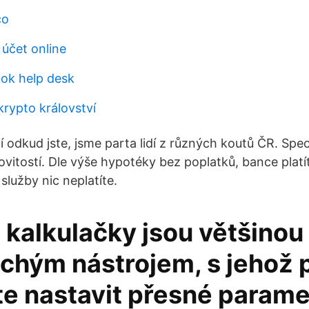
co
t účet online
ook help desk
krypto království
 odkud jste, jsme parta lidí z různých koutů ČR. Spec
vitostí. Dle výše hypotéky bez poplatků, bance platí
služby nic neplatíte.
 kalkulačky jsou většinou
chým nástrojem, s jehož
e nastavit přesné paramet