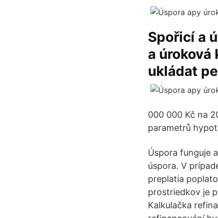
Spořicí a 
a úroková 
ukládat p
000 000 Kč na 20 
parametrů hypoté
Úspora funguje a
úspora. V prípad
preplatia poplat
prostriedkov je 
Kalkulačka refin