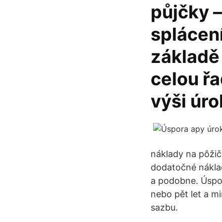
půjčky –
splácen
základě
celou řa
výši úr
náklady na pôžič
dodatočné náklad
a podobne. Úspora 
nebo pět let a m
sazbu.