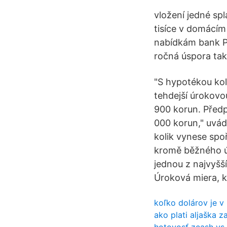
vložení jedné sp
tisíce v domácím
nabídkám bank P
ročná úspora tak
"S hypotékou kol
tehdejší úrokovo
900 korun. Předp
000 korun," uvád
kolik vynese spoř
kromě běžného úč
jednou z najvyšší
Úroková miera, k
koľko dolárov je v
ako plati aljaška z