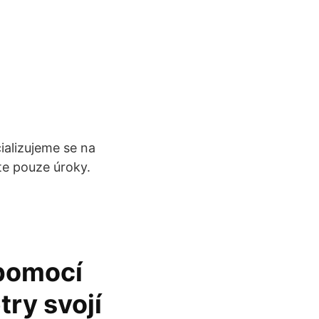
ializujeme se na
te pouze úroky.
 pomocí
ry svojí