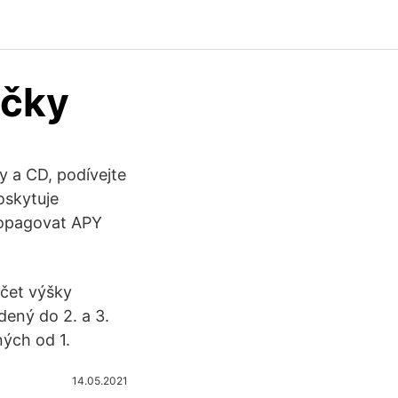
ačky
y a CD, podívejte
oskytuje
propagovat APY
očet výšky
ený do 2. a 3.
ých od 1.
14.05.2021