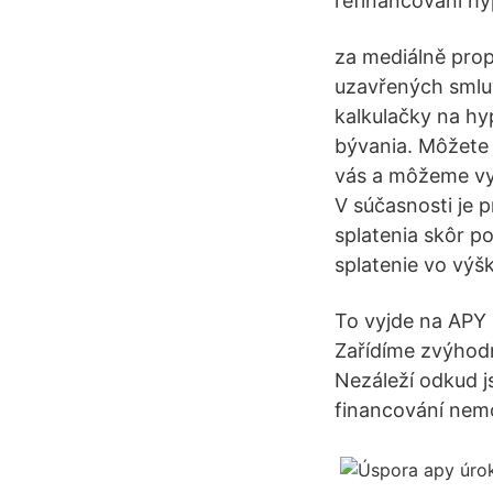
refinancování hy
za mediálně propí
uzavřených smlu
kalkulačky na hy
bývania. Môžete 
vás a môžeme vy
V súčasnosti je 
splatenia skôr p
splatenie vo výšk
To vyjde na APY 
Zařídíme zvýhod
Nezáleží odkud js
financování nemo