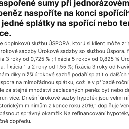
aspořené sumy při jednorázovém
k peněz naspoříte na konci spoříc
í jedné splátky na spořící nebo t
ce.
e doplnkovú službu ÚSPORA, ktorú si klient môže zria
 Úrokové sadzby Úrokové sadzby so službou Úspora. fi
cia 3 roky od 0,725 % ; fixácia 5 rokov od 0,825 % Ú
. fixácia 1 a 2 roky od 1,55 %; fixácia 3 roky od Naví
 nám díky nižší úrokové sazbě podaří splatit o dalších 
e úspora na mimořádnou splátku, což je v případě ročn
de za stejné množství zaplacených peněz byt nebo d
orun více. Dnešní úrokové sazby hypoték jsou velmi n
istorickým minimům z konce roku 2016,“ doplňuje Ve
opásnout správný okamžik Na refinancování hypotéky
ečně dopředu.